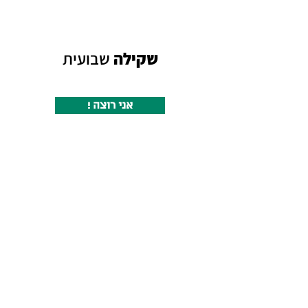
ש
קילה
שבועית
! אני רוצה